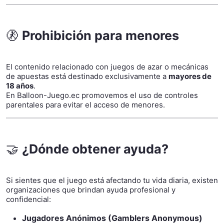
🚷
Prohibición para menores
El contenido relacionado con juegos de azar o mecánicas
de apuestas está destinado exclusivamente a
mayores de
18 años
.
En Balloon-Juego.ec promovemos el uso de controles
parentales para evitar el acceso de menores.
🤝
¿Dónde obtener ayuda?
Si sientes que el juego está afectando tu vida diaria, existen
organizaciones que brindan ayuda profesional y
confidencial:
Jugadores Anónimos (Gamblers Anonymous)