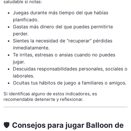
saludable si notas:
Juegas durante más tiempo del que habías
planificado.
Gastas más dinero del que puedes permitirte
perder.
Sientes la necesidad de “recuperar” pérdidas
inmediatamente.
Te irritas, estresas o ansias cuando no puedes
jugar.
Descuidas responsabilidades personales, sociales o
laborales.
Ocultas tus hábitos de juego a familiares o amigos.
Si identificas alguno de estos indicadores, es
recomendable detenerte y reflexionar.
🛡️
Consejos para jugar Balloon de